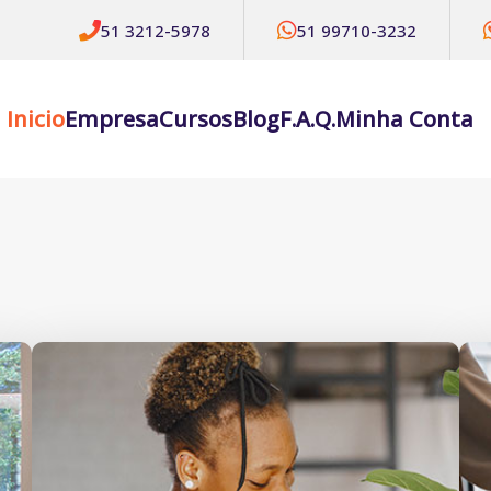
51 3212-5978
51 99710-3232
Inicio
Empresa
Cursos
Blog
F.A.Q.
Minha Conta