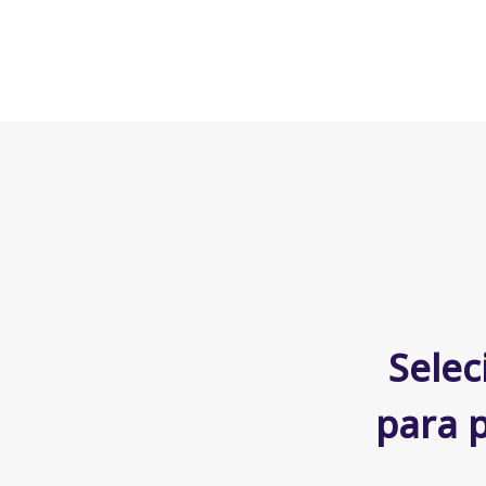
Selec
para 