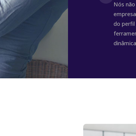
Nós não 
empresa
do perfi
ferramen
dinâmica