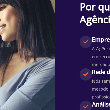
Por qu
Agênci
Empres
A Agênci
em recru
mercado 
Rede d
Nós tem
metodolo
profissio
Anális