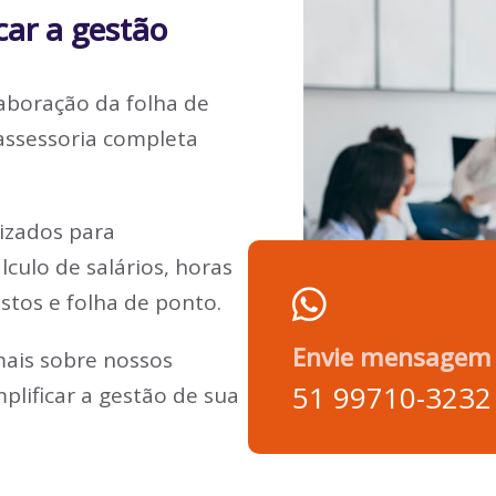
car a gestão
laboração da folha de
assessoria completa
izados para
culo de salários, horas
ostos e folha de ponto.
Envie mensagem
ais sobre nossos
51 99710-3232
plificar a gestão de sua