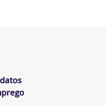
idatos
mprego