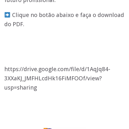
futuro profissional.
Clique no botão abaixo e faça o download
do PDF.
https://drive.google.com/file/d/1AqJq84-
3XXaKJ_JMFHLcdHk16FiMFOOf/view?
usp=sharing